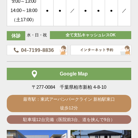
9:00～13:00
14:00～18:00
●
●
／
●
●
●
／
（土17:00）
水・日・祝
全て支払キャッシュレスOK
休診
Google Map
〒277-0084 千葉県柏市新柏 4-8-10
最寄駅：東武アーバンパークライン 新柏駅東口
徒歩12分
駐車場12台完備（医院前3台、道を挟んで9台）