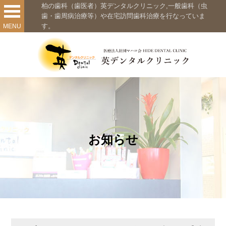
柏の歯科（歯医者）英デンタルクリニック,一般歯科（虫
歯・歯周病治療等）や在宅訪問歯科治療を行なっていま
す。
MENU
お知らせ