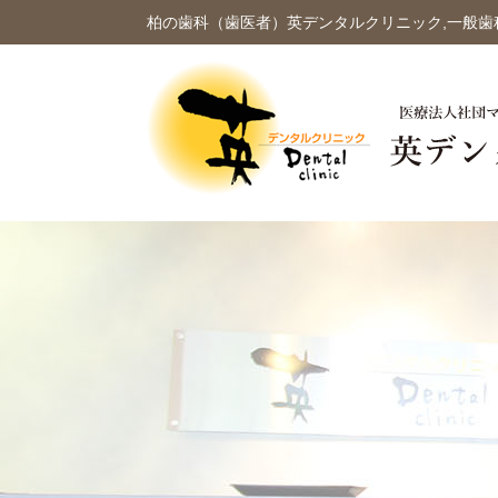
柏の歯科（歯医者）英デンタルクリニック,一般