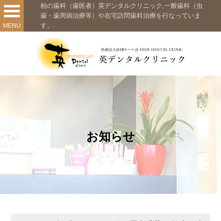
柏の歯科（歯医者）英デンタルクリニック,一般歯科（虫
歯・歯周病治療等）や在宅訪問歯科治療を行なっていま
す。
MENU
お知らせ