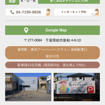
水・日・祝
全て支払キャッシュレスOK
休診
Google Map
〒277-0084 千葉県柏市新柏 4-8-10
最寄駅：東武アーバンパークライン 新柏駅東口
徒歩12分
駐車場12台完備（医院前3台、道を挟んで9台）