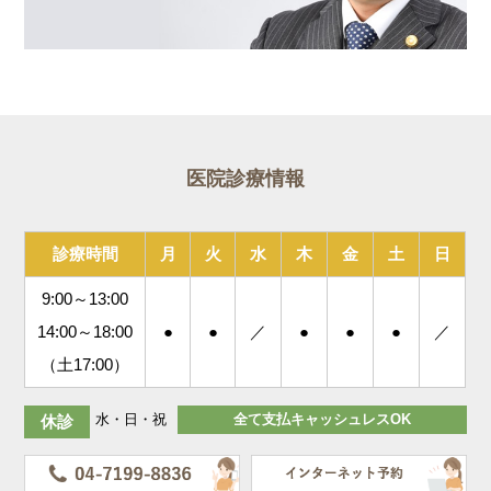
医院診療情報
診療時間
月
火
水
木
金
土
日
9:00～13:00
14:00～18:00
●
●
／
●
●
●
／
（土17:00）
水・日・祝
全て支払キャッシュレスOK
休診