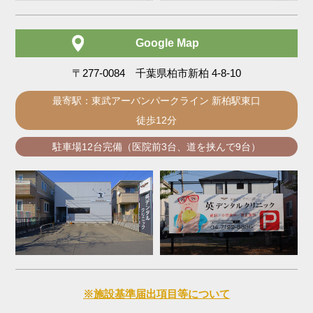
Google Map
〒277-0084 千葉県柏市新柏 4-8-10
最寄駅：東武アーバンパークライン 新柏駅東口
徒歩12分
駐車場12台完備（医院前3台、道を挟んで9台）
※施設基準届出項目等について