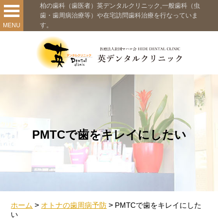
柏の歯科（歯医者）英デンタルクリニック,一般歯科（虫
歯・歯周病治療等）や在宅訪問歯科治療を行なっていま
す。
MENU
PMTCで歯をキレイにしたい
ホーム
>
オトナの歯周病予防
>
PMTCで歯をキレイにした
い