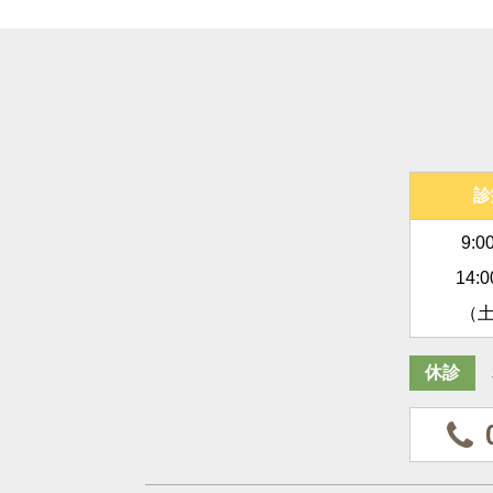
診
9:0
14:
（土
休診