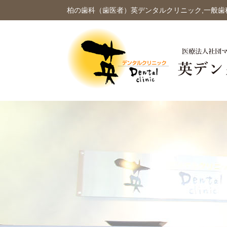
柏の歯科（歯医者）英デンタルクリニック,一般