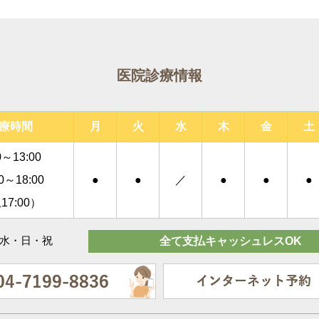
医院診療情報
療時間
月
火
水
木
金
土
0～13:00
00～18:00
●
●
／
●
●
●
17:00）
水・日・祝
全て支払キャッシュレスOK