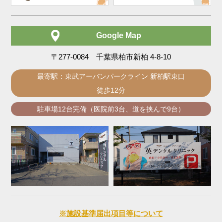
Google Map
〒277-0084 千葉県柏市新柏 4-8-10
最寄駅：東武アーバンパークライン 新柏駅東口
徒歩12分
駐車場12台完備（医院前3台、道を挟んで9台）
※施設基準届出項目等について