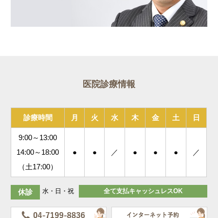
医院診療情報
診療時間
月
火
水
木
金
土
日
9:00～13:00
14:00～18:00
●
●
／
●
●
●
／
（土17:00）
水・日・祝
全て支払キャッシュレスOK
休診