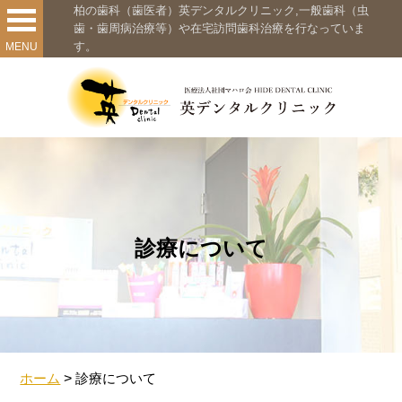
柏の歯科（歯医者）英デンタルクリニック,一般歯科（虫
歯・歯周病治療等）や在宅訪問歯科治療を行なっていま
す。
MENU
診療について
ホーム
>
診療について