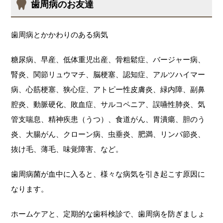
歯周病のお友達
歯周病とかかわりのある病気
糖尿病、早産、低体重児出産、骨粗鬆症、バージャー病、
腎炎、関節リュウマチ、脳梗塞、認知症、アルツハイマー
病、心筋梗塞、狭心症、アトピー性皮膚炎、緑内障、副鼻
腔炎、動脈硬化、敗血症、サルコペニア、誤嚥性肺炎、気
管支喘息、精神疾患（うつ）、食道がん、胃潰瘍、胆のう
炎、大腸がん、クローン病、虫垂炎、肥満、リンパ節炎、
抜け毛、薄毛、味覚障害、など。
歯周病菌が血中に入ると、様々な病気を引き起こす原因に
なります。
ホームケアと、定期的な歯科検診で、歯周病を防ぎましょ