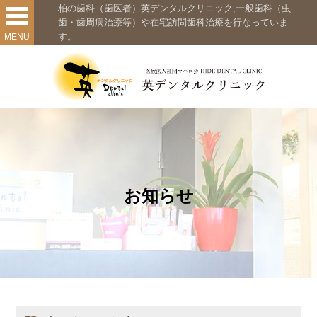
柏の歯科（歯医者）英デンタルクリニック,一般歯科（虫
歯・歯周病治療等）や在宅訪問歯科治療を行なっていま
す。
MENU
お知らせ