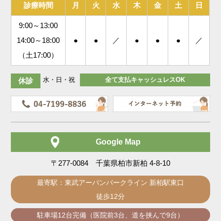
診療時間
月
火
水
木
金
土
日
9:00～13:00
14:00～18:00
●
●
／
●
●
●
／
（土17:00）
水・日・祝
全て支払キャッシュレスOK
休診
Google Map
〒277-0084 千葉県柏市新柏 4-8-10
最寄駅：東武アーバンパークライン 新柏駅東口
徒歩12分
駐車場12台完備（医院前3台、道を挟んで9台）