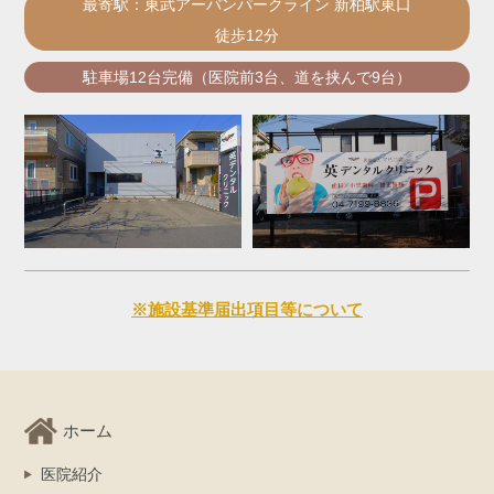
最寄駅：東武アーバンパークライン 新柏駅東口
徒歩12分
駐車場12台完備（医院前3台、道を挟んで9台）
※施設基準届出項目等について
ホーム
医院紹介