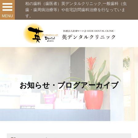
柏の歯科（歯医者）英デンタルクリニック,一般歯科（虫
歯・歯周病治療等）や在宅訪問歯科治療を行なっていま
す。
MENU
お知らせ・ブログアーカイブ