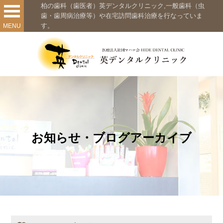
柏の歯科（歯医者）英デンタルクリニック,一般歯科（虫
歯・歯周病治療等）や在宅訪問歯科治療を行なっていま
す。
MENU
お知らせ・ブログアーカイブ