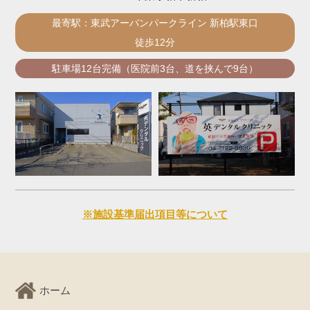
最寄駅：東武アーバンパークライン 新柏駅東口
徒歩12分
駐車場12台完備（医院前3台、道を挟んで9台）
※施設基準届出項目等について
ホーム