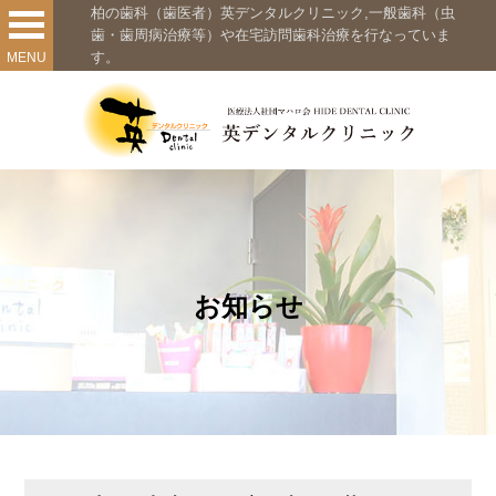
柏の歯科（歯医者）英デンタルクリニック,一般歯科（虫
歯・歯周病治療等）や在宅訪問歯科治療を行なっていま
す。
MENU
お知らせ