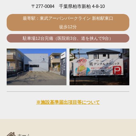
〒277-0084 千葉県柏市新柏 4-8-10
最寄駅：東武アーバンパークライン 新柏駅東口
徒歩12分
駐車場12台完備（医院前3台、道を挟んで9台）
※施設基準届出項目等について
ホーム