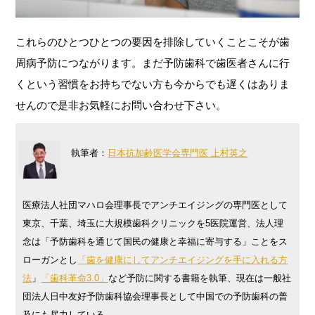
これらのひとつひとつの要因を排除していくことこそが歯
周病予防につながります。まだ予防歯科で歯医者さんに行
くという習慣をお持ちでない方も今からでも遅くはありま
せんので是非お気軽にお問い合わせ下さい。
執筆者：
日本抗加齢医学会専門医 上村英之
医療法人社団マハロ会理事長でアンチエイジングの専門医として
東京、千葉、埼玉に大規模歯科クリニックを5医院運営、法人理
念は「予防歯科を通じて国民の健康と幸福に寄与する」ことをス
ローガンとし
「歯を健康にしてアンチエイジングを手に入れる方
法
」
「歯科革命3.0」
など予防に関する書籍を執筆、現在は一般社
団法人日中友好予防歯科協会理事長として中国での予防歯科の普
及にも尽力している。