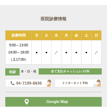
医院診療情報
診療時間
月
火
水
木
金
土
日
9:00～13:00
14:00～18:00
●
●
／
●
●
●
／
（土17:00）
水・日・祝
全て支払キャッシュレスOK
休診
Google Map