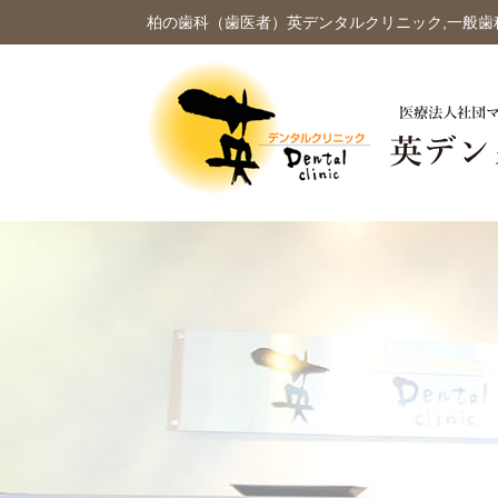
柏の歯科（歯医者）英デンタルクリニック,一般