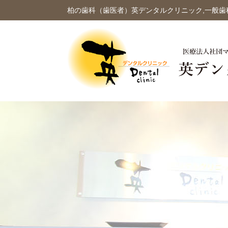
柏の歯科（歯医者）英デンタルクリニック,一般