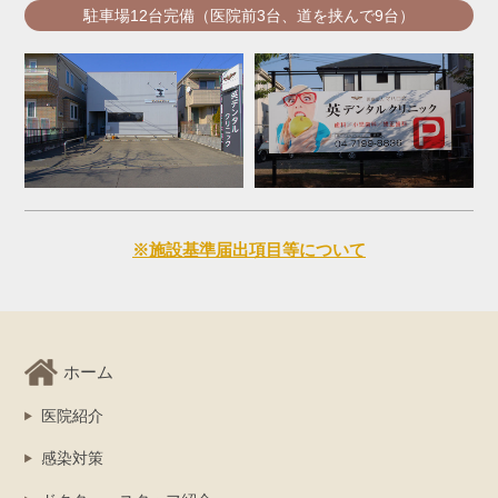
駐車場12台完備（医院前3台、道を挟んで9台）
※施設基準届出項目等について
ホーム
医院紹介
感染対策