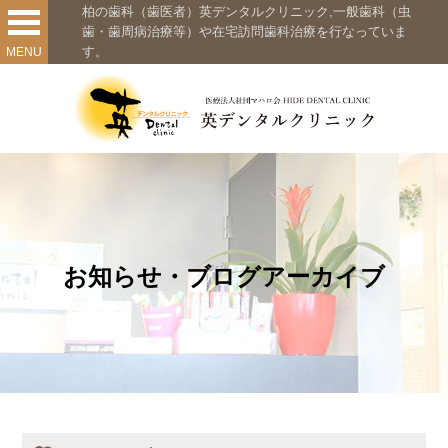
柏の歯科（歯医者）英デンタルクリニック,一般歯科（虫
歯・歯周病治療等）や在宅訪問歯科治療を行なっていま
す。
MENU
お知らせ・ブログアーカイブ