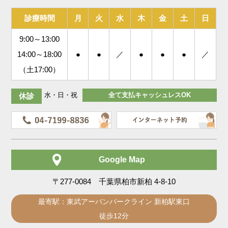
診療時間
月
火
水
木
金
土
日
9:00～13:00
14:00～18:00
●
●
／
●
●
●
／
（土17:00）
水・日・祝
全て支払キャッシュレスOK
休診
Google Map
〒277-0084 千葉県柏市新柏 4-8-10
最寄駅：東武アーバンパークライン 新柏駅東口
徒歩12分