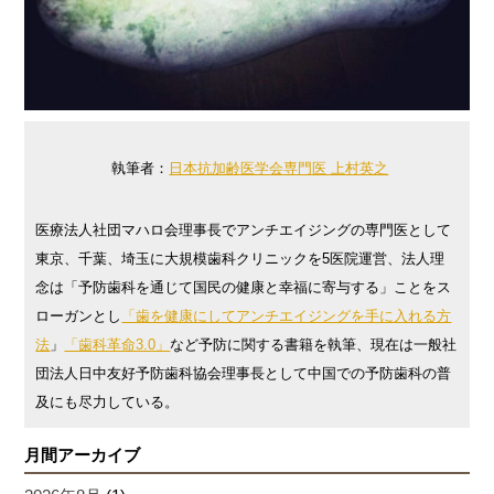
執筆者：
日本抗加齢医学会専門医 上村英之
医療法人社団マハロ会理事長でアンチエイジングの専門医として
東京、千葉、埼玉に大規模歯科クリニックを5医院運営、法人理
念は「予防歯科を通じて国民の健康と幸福に寄与する」ことをス
ローガンとし
「歯を健康にしてアンチエイジングを手に入れる方
法
」
「歯科革命3.0」
など予防に関する書籍を執筆、現在は一般社
団法人日中友好予防歯科協会理事長として中国での予防歯科の普
及にも尽力している。
月間アーカイブ