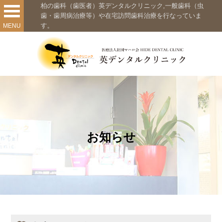
柏の歯科（歯医者）英デンタルクリニック,一般歯科（虫
歯・歯周病治療等）や在宅訪問歯科治療を行なっていま
す。
MENU
お知らせ