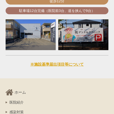
徒歩12分
駐車場12台完備（医院前3台、道を挟んで9台）
※施設基準届出項目等について
ホーム
医院紹介
感染対策