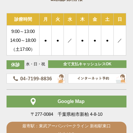
診療時間
月
火
水
木
金
土
日
9:00～13:00
14:00～18:00
●
●
／
●
●
●
／
（土17:00）
水・日・祝
全て支払キャッシュレスOK
休診
Google Map
〒277-0084 千葉県柏市新柏 4-8-10
最寄駅：東武アーバンパークライン 新柏駅東口