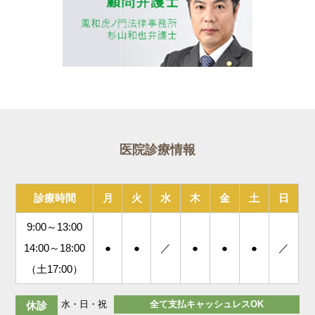
医院診療情報
診療時間
月
火
水
木
金
土
日
9:00～13:00
14:00～18:00
●
●
／
●
●
●
／
（土17:00）
水・日・祝
全て支払キャッシュレスOK
休診