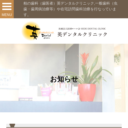
柏の歯科（歯医者）英デンタルクリニック,一般歯科（虫
歯・歯周病治療等）や在宅訪問歯科治療を行なっていま
す。
MENU
お知らせ