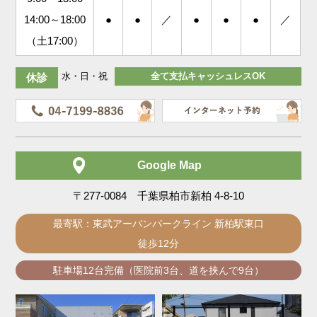
14:00～18:00
●
●
／
●
●
●
／
（土17:00）
水・日・祝
全て支払キャッシュレスOK
休診
Google Map
〒277-0084 千葉県柏市新柏 4-8-10
最寄駅：東武アーバンパークライン 新柏駅東口
徒歩12分
駐車場12台完備（医院前3台、道を挟んで9台）