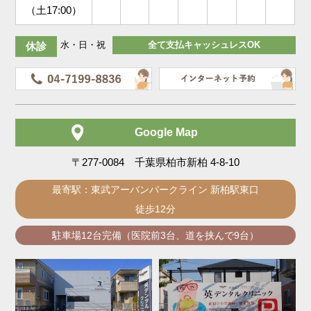
（土17:00）
水・日・祝
全て支払キャッシュレスOK
休診
Google Map
〒277-0084 千葉県柏市新柏 4-8-10
最寄駅：東武アーバンパークライン 新柏駅東口
徒歩12分
駐車場12台完備（医院前3台、道を挟んで9台）