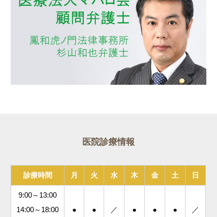
医院診療情報
診療時間
月
火
水
木
金
土
日
9:00～13:00
14:00～18:00
●
●
／
●
●
●
／