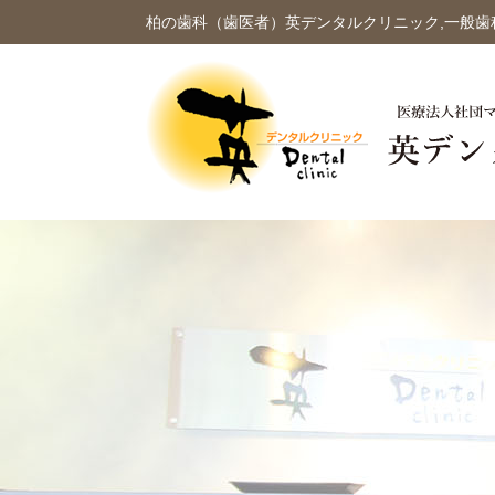
柏の歯科（歯医者）英デンタルクリニック,一般