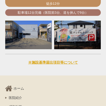
徒歩12分
駐車場12台完備（医院前3台、道を挟んで9台）
※施設基準届出項目等について
ホーム
医院紹介