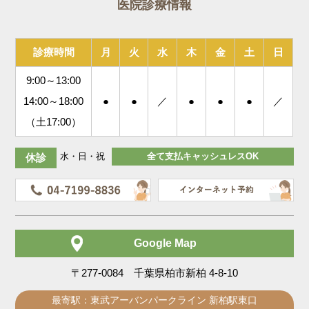
医院診療情報
診療時間
月
火
水
木
金
土
日
9:00～13:00
14:00～18:00
●
●
／
●
●
●
／
（土17:00）
水・日・祝
全て支払キャッシュレスOK
休診
Google Map
〒277-0084 千葉県柏市新柏 4-8-10
最寄駅：東武アーバンパークライン 新柏駅東口