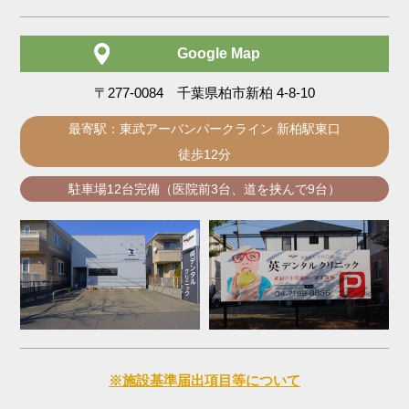
Google Map
〒277-0084 千葉県柏市新柏 4-8-10
最寄駅：東武アーバンパークライン 新柏駅東口
徒歩12分
駐車場12台完備（医院前3台、道を挟んで9台）
※施設基準届出項目等について