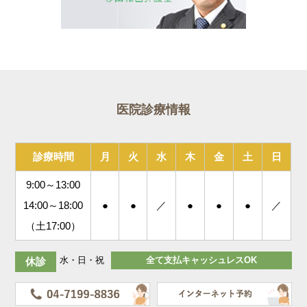
医院診療情報
診療時間
月
火
水
木
金
土
日
9:00～13:00
14:00～18:00
●
●
／
●
●
●
／
（土17:00）
水・日・祝
全て支払キャッシュレスOK
休診