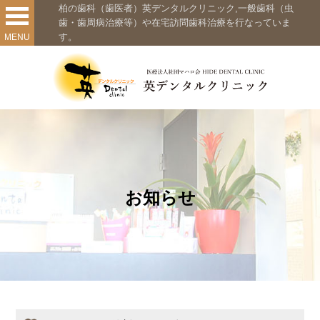
柏の歯科（歯医者）英デンタルクリニック,一般歯科（虫
歯・歯周病治療等）や在宅訪問歯科治療を行なっていま
す。
MENU
お知らせ