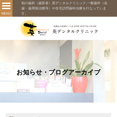
柏の歯科（歯医者）英デンタルクリニック,一般歯科（虫
歯・歯周病治療等）や在宅訪問歯科治療を行なっていま
す。
MENU
お知らせ・ブログアーカイブ