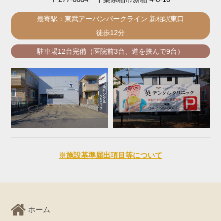
最寄駅：東武アーバンパークライン 新柏駅東口
徒歩12分
駐車場12台完備（医院前3台、道を挟んで9台）
※施設基準届出項目等について
ホーム