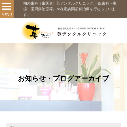
柏の歯科（歯医者）英デンタルクリニック,一般歯科（虫
歯・歯周病治療等）や在宅訪問歯科治療を行なっていま
す。
MENU
お知らせ・ブログアーカイブ