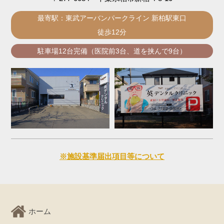
最寄駅：東武アーバンパークライン 新柏駅東口
徒歩12分
駐車場12台完備（医院前3台、道を挟んで9台）
※施設基準届出項目等について
ホーム