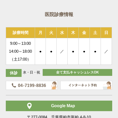
医院診療情報
診療時間
月
火
水
木
金
土
日
9:00～13:00
14:00～18:00
●
●
／
●
●
●
／
（土17:00）
水・日・祝
全て支払キャッシュレスOK
休診
Google Map
〒277-0084 千葉県柏市新柏 4-8-10