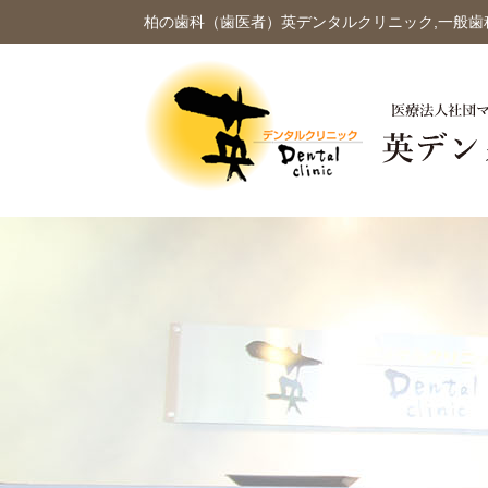
柏の歯科（歯医者）英デンタルクリニック,一般