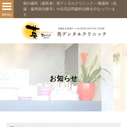
柏の歯科（歯医者）英デンタルクリニック,一般歯科（虫
歯・歯周病治療等）や在宅訪問歯科治療を行なっていま
す。
MENU
お知らせ