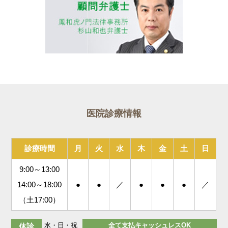
医院診療情報
診療時間
月
火
水
木
金
土
日
9:00～13:00
14:00～18:00
●
●
／
●
●
●
／
（土17:00）
水・日・祝
全て支払キャッシュレスOK
休診