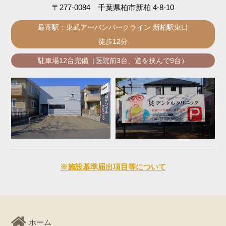
〒277-0084 千葉県柏市新柏 4-8-10
最寄駅：東武アーバンパークライン 新柏駅東口
徒歩12分
駐車場12台完備（医院前3台、道を挟んで9台）
※施設基準届出項目等について
ホーム