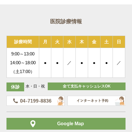
医院診療情報
診療時間
月
火
水
木
金
土
日
9:00～13:00
14:00～18:00
●
●
／
●
●
●
／
（土17:00）
水・日・祝
全て支払キャッシュレスOK
休診
Google Map