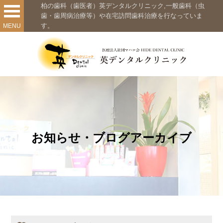
柏の歯科（歯医者）英デンタルクリニック,一般歯科（虫
歯・歯周病治療等）や在宅訪問歯科治療を行なっていま
す。
MENU
お知らせ・ブログアーカイブ