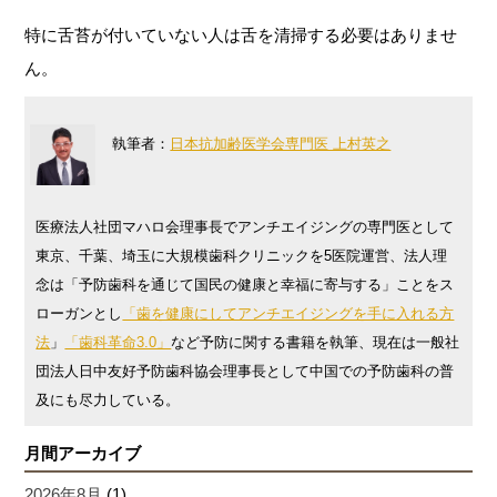
特に舌苔が付いていない人は舌を清掃する必要はありませ
ん。
執筆者：
日本抗加齢医学会専門医 上村英之
医療法人社団マハロ会理事長でアンチエイジングの専門医として
東京、千葉、埼玉に大規模歯科クリニックを5医院運営、法人理
念は「予防歯科を通じて国民の健康と幸福に寄与する」ことをス
ローガンとし
「歯を健康にしてアンチエイジングを手に入れる方
法
」
「歯科革命3.0」
など予防に関する書籍を執筆、現在は一般社
団法人日中友好予防歯科協会理事長として中国での予防歯科の普
及にも尽力している。
月間アーカイブ
2026年8月
(1)