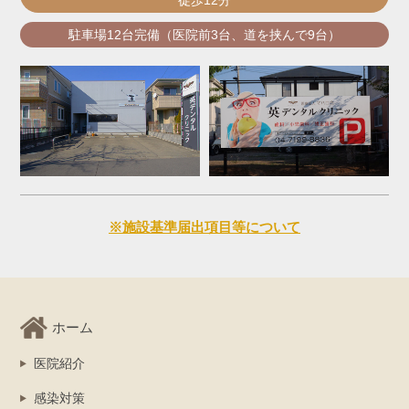
駐車場12台完備（医院前3台、道を挟んで9台）
※施設基準届出項目等について
ホーム
医院紹介
感染対策