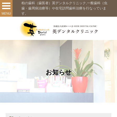
柏の歯科（歯医者）英デンタルクリニック,一般歯科（虫
歯・歯周病治療等）や在宅訪問歯科治療を行なっていま
す。
MENU
お知らせ