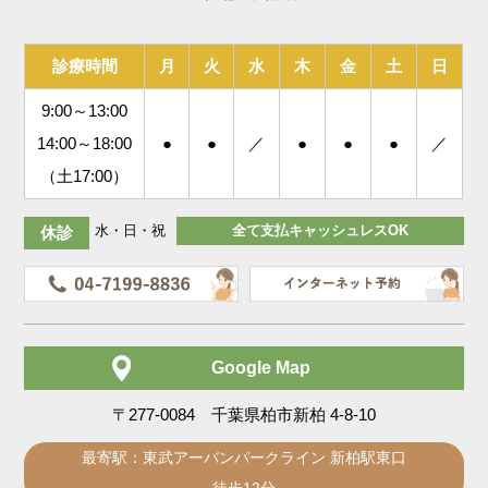
診療時間
月
火
水
木
金
土
日
9:00～13:00
14:00～18:00
●
●
／
●
●
●
／
（土17:00）
水・日・祝
全て支払キャッシュレスOK
休診
Google Map
〒277-0084 千葉県柏市新柏 4-8-10
最寄駅：東武アーバンパークライン 新柏駅東口
徒歩12分