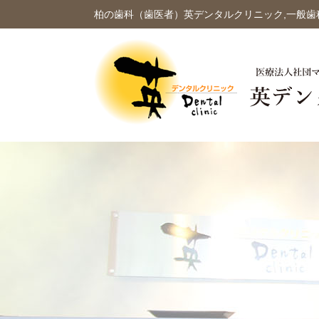
柏の歯科（歯医者）英デンタルクリニック,一般