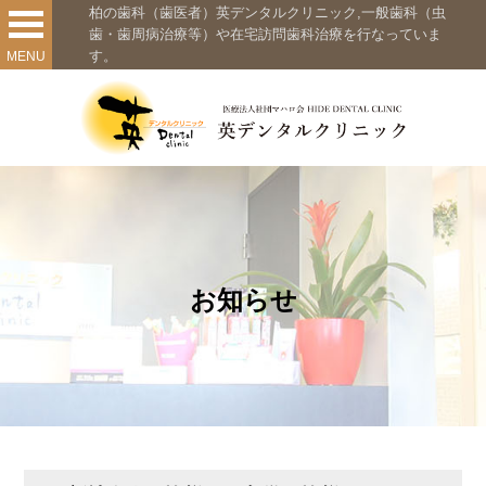
柏の歯科（歯医者）英デンタルクリニック,一般歯科（虫
歯・歯周病治療等）や在宅訪問歯科治療を行なっていま
す。
MENU
お知らせ