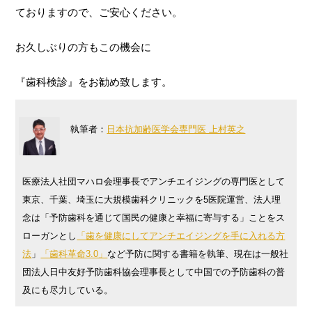
ておりますので、ご安心ください。
お久しぶりの方もこの機会に
『歯科検診』をお勧め致します。
執筆者：
日本抗加齢医学会専門医 上村英之
医療法人社団マハロ会理事長でアンチエイジングの専門医として
東京、千葉、埼玉に大規模歯科クリニックを5医院運営、法人理
念は「予防歯科を通じて国民の健康と幸福に寄与する」ことをス
ローガンとし
「歯を健康にしてアンチエイジングを手に入れる方
法
」
「歯科革命3.0」
など予防に関する書籍を執筆、現在は一般社
団法人日中友好予防歯科協会理事長として中国での予防歯科の普
及にも尽力している。