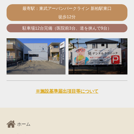
最寄駅：東武アーバンパークライン 新柏駅東口
徒歩12分
駐車場12台完備（医院前3台、道を挟んで9台）
※施設基準届出項目等について
ホーム