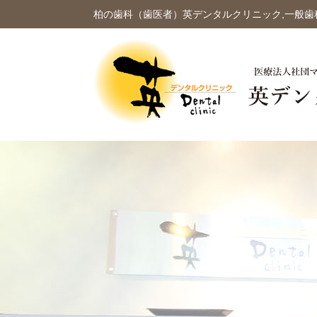
柏の歯科（歯医者）英デンタルクリニック,一般