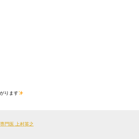
がります
専門医 上村英之