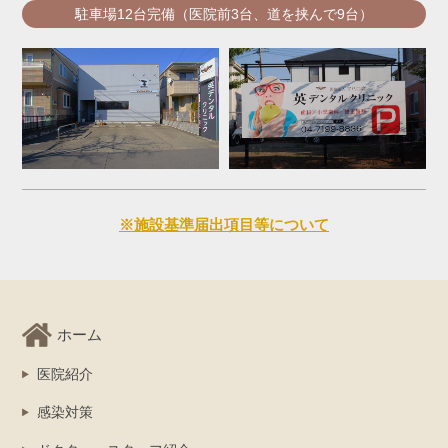
駐車場12台完備（医院前3台、道を挟んで9台）
※施設基準届出項目等について
ホーム
医院紹介
感染対策