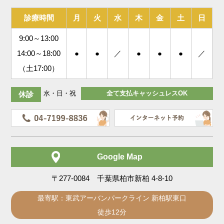
診療時間
月
火
水
木
金
土
日
9:00～13:00
14:00～18:00
●
●
／
●
●
●
／
（土17:00）
水・日・祝
全て支払キャッシュレスOK
休診
Google Map
〒277-0084 千葉県柏市新柏 4-8-10
最寄駅：東武アーバンパークライン 新柏駅東口
徒歩12分