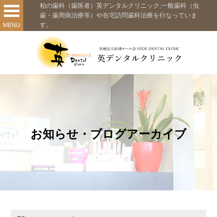
柏の歯科（歯医者）英デンタルクリニック,一般歯科（虫
歯・歯周病治療等）や在宅訪問歯科治療を行なっていま
す。
MENU
お知らせ・ブログアーカイブ