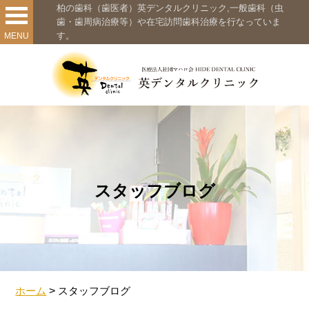
柏の歯科（歯医者）英デンタルクリニック,一般歯科（虫
歯・歯周病治療等）や在宅訪問歯科治療を行なっていま
す。
MENU
スタッフブログ
ホーム
>
スタッフブログ