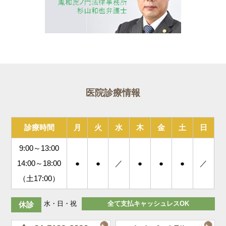
医院診療情報
診療時間
月
火
水
木
金
土
日
9:00～13:00
14:00～18:00
●
●
／
●
●
●
／
（土17:00）
水・日・祝
全て支払キャッシュレスOK
休診