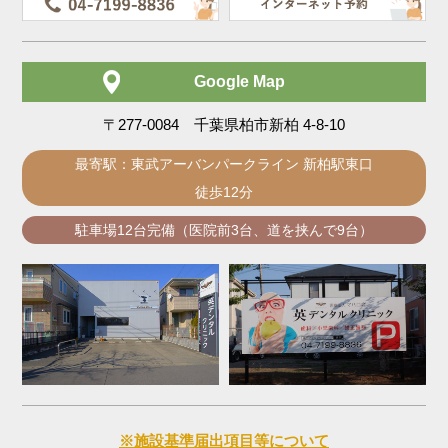
Google Map
〒277-0084 千葉県柏市新柏 4-8-10
最寄駅：東武アーバンパークライン 新柏駅東口
徒歩12分
駐車場12台完備（医院前3台、道を挟んで9台）
※施設基準届出項目等について